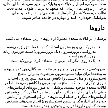
مدت طولانی، امیال و خیالات پدوفیلیک را تغییر نمی‌دهد. با این حال،
برخی از پدوفیل‌های زندانی که متعهد به درمان طولانی‌مدت تحت
نظارت (معمولاً شامل داروها) هستند، می‌توانند از فعالیت‌های
پدوفیلیک خودداری کنند و دوباره در جامعه ظاهر شوند.
داروها
پزشکان در ایالات متحده معمولاً از داروهای زیر استفاده می کنند:
مدروکسی پروژسترون استات که به عضله تزریق می‌شود.
مدروکسی پروژسترون (یک پروژسترون) شبیه هورمون زنانه
پروژسترون است.
یک داروی دیگر که می‌توان استفاده کرد، لوپرولاید است.
مدروکسی پروژسترون و لوپرولید مانع از سیگنال‌دهی غده هیپوفیز
به بیضه‌ها برای تولید تستوسترون می‌شوند. بنابراین سطح
تستوسترون و میل جنسی را کاهش می‌دهند. سیپروترون استات
داروی دیگری است که سطح تستوسترون را کاهش می‌دهد، اما در
ایالات متحده موجود نیست. پزشکان به طور دوره‌ای آزمایش‌های
خونی را برای نظارت بر اثرات این داروها بر عملکرد کبد و همچنین
آزمایش‌های دیگر (از جمله آزمایش‌های تراکم استخوان و آزمایش
خون برای اندازه‌گیری سطح تستوسترون) انجام می‌دهند. مشخص
نیست که این داروها در زنان پدوفیل چقدر مفید هستند.