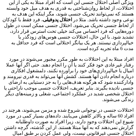
ویژگی اصلی اختلال جنسی این است که افراد مبتلا به یکی از این
اختلالات، از لحاظ روان‌شناختی به قدری به هدف میل خود وابسته
هستند که نمی‌توانند تحریک جنسی شوند، مگر اینکه این هدف به
نوعی وجود داشته باشد. مثلا در
اختلال پدوفیلی
، فرد فقط با کودکان
از لحاظ جنسی تحریک می‌شود. اختلال جنسی ممکن است در طول
دوره‌هایی که فرد احساس می‌کند خیلی تحت استرس قرار دارد،
تشدید شود. با این حال، اختلالات جنسی هوس‌های زودگذر یا
خیالپردازی نیستند. هر یک بیانگر اختلالی است که فرد حداقل به
مدت 6 ماه تجربه کرده است.
افراد مبتلا به این اختلالات به طور مکرر مجبور می‌شوند در مورد
رفتار غیرعادی خود فکر کنند یا آن را انجام دهند. حتی اگر آنها عملا
امیال یا خیالپردازی‌های خود را برآورده نکنند، دلمشغول افکاری
درباره انجام دادن آنها هستند. کشش آنها می‌تواند به قدری نیرومند و
وادارکننده شود که هرگونه هدف‌هایی را به جز دستیابی به ارضای
جنسی نادیده بگیرند. بنابر تعریف، اختلالات جنسی موجب ناراحتی یا
اختلال شخصی شدید در عملکرد اجتماعی، شغلی و زمینه‌های دیگر
زندگی می‌شوند.
اختلالات جنسی در نوجوانی شروع شده و مزمن می‌شوند، هرچند در
افراد 60 ساله و بالاتر کاهش می‌یابند. داده‌های بسیار کمی در مورد
شیوع این اختلالات وجود دارند، زیرا افراد به صورت داوطلبانه
گزارش نمی‌دهند که به آنها مبتلا هستند. از این گذشته، گرچه داشتن
اختلال جنسی غیرقانونی نیست، ولی عمل کردن بر طبق امیال