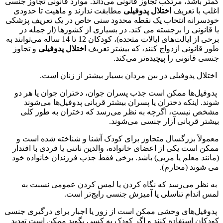
کمتر باشد، مرتکب تجاوز قانونی می‌داند. موارد قانونی تجاوز جنسی
اغلب با تعریف
اختلال پدوفیلی
مطابقت ندارند و ماهیت تا حدودی
خودسرانه انتخاب یک نقطه محدود سنی خاص در یک تعریف پزشکی
یا قانونی را برجسته می کند. در بسیاری از کشورها (از جمله در
برخی از ایالت‌های ایالات متحده)، کودکان 12 تا 14 ساله می‌توانند به
طور قانونی ازدواج کنند، که بیشتر تعریف
اختلال پدوفیلی
و تجاوز
جنسی قانونی را پیچیده‌تر می‌کند.
اختلال پدوفیلی در بین مردان بسیار بیشتر از زنان است.
پدوفیل‌ها ممکن است جذب پسران جوان، دختران جوان یا هر دو
شوند. اینکه دختران یا پسران بیشتر قربانی پدوفیل‌ها می‌شوند
مشخص نیست، اگرچه به نظر می‌رسد که دختران به طور کلی
بیشتر قربانی آزار جنسی می‌شوند.
معمولاً بزرگسال متجاوز برای کودک آشنا و شناخته شده است و
ممکن است یکی از اعضای خانواده، والدین ناتنی یا فردی با اقتدار
(مانند معلم یا مربی) باشد. برخی فقط جذب فرزندان خانواده خود
می شوند (محارم).
به نظر می‌رسد که نگاه کردن یا لمس کردن عمومی نسبت به
لمس اندام تناسلی یا آمیزش جنسی رایج‌تر است.
پدوفیل‌های وحشی ممکن است از زور یا اجبار برای درگیری جنسی
کودکان استفاده کنند و اگر کودک به کسی بگوید ممکن است تهدید