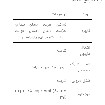
چیست
، پاسخ داده است.
موارد
توضیحات
تسکین سرفه، درمان بیماری
کاربرد
حرکت، درمان اختلال خواب،
درمان علائم بیماری پارکینسون
اشکال
شربت
دارویی
نام ژنریک
دیفن هیدرامین کامپاند
محصول
شکل دارویی
شربت
12.5 mg + 125 mg / 5ml (60
دوز دارو
ml)