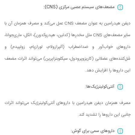
مضعف‌های سیستم عصبی مرکزی
(
CNS
)
:
دیفن هیدرامین به عنوان مضعف CNS عمل می‌کند و مصرف همزمان آن با
سایر مضعف‌های CNS مثل مخدرها (کدئین، هیدروکدون)، الکل، ماری‌جوانا،
داروهای خواب‌آور و ضداضطراب (آلپرازولام، لورازپام، زولپیدم) و
شل‌کننده‌های عضلانی (کاریزوپرودول، سیکلوبنزاپرین) می‌تواند اثرات مضعف
این داروها را افزایش دهد.
آنتی‌کولینرژیک‌ها
:
مصرف همزمان دیفن هیدرامین با داروهای آنتی‌کولینرژیک می‌تواند اثرات
جانبی این داروها را تشدید کند.
داروهای سمی برای گوش
: